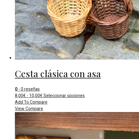
Cesta clásica con asa
0
- 0 reseñas
Rango
Este
8,00
€
-
10,00
€
Seleccionar opciones
de
producto
Add To Compare
precios:
tiene
View Compare
desde
múltiples
8,00€
variantes.
hasta
Las
10,00€
opciones