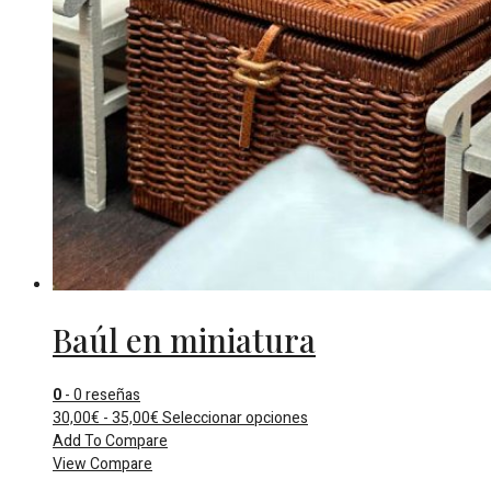
Baúl en miniatura
0
- 0 reseñas
Rango
Este
30,00
€
-
35,00
€
Seleccionar opciones
de
producto
Add To Compare
precios:
tiene
View Compare
desde
múltiples