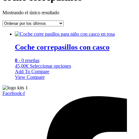
Mostrando el único resultado
Coche correpasillos con casco
0
- 0 reseñas
Este
45,00
€
Seleccionar opciones
producto
Add To Compare
tiene
View Compare
múltiples
variantes.
Facebook-f
Las
opciones
se
pueden
elegir
en
la
página
de