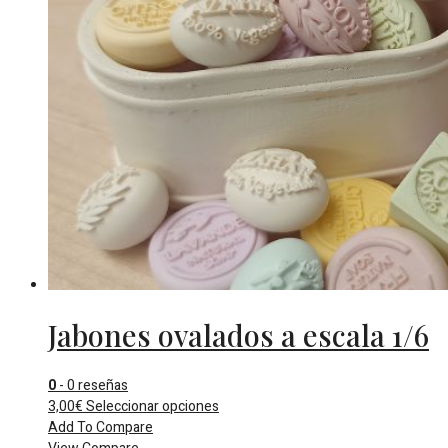
Jabones ovalados a escala 1/6
0
- 0 reseñas
Este
3,00
€
Seleccionar opciones
producto
Add To Compare
tiene