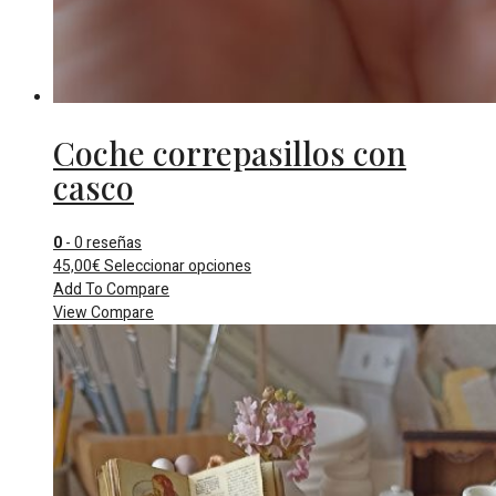
Coche correpasillos con
casco
0
- 0 reseñas
Este
45,00
€
Seleccionar opciones
producto
Add To Compare
tiene
View Compare
múltiples
variantes.
Las
opciones
se
pueden
elegir