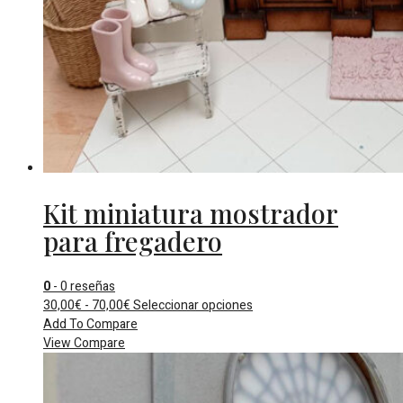
Kit miniatura mostrador
para fregadero
0
- 0 reseñas
Rango
Este
30,00
€
-
70,00
€
Seleccionar opciones
de
producto
Add To Compare
precios:
tiene
View Compare
desde
múltiples
30,00€
variantes.
hasta
Las