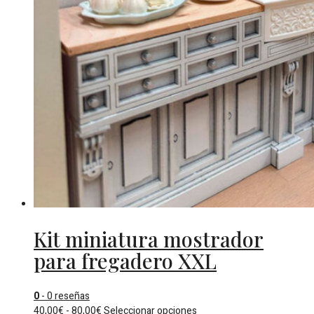
Kit miniatura mostrador
para fregadero XXL
0
- 0 reseñas
Rango
Este
40,00
€
-
80,00
€
Seleccionar opciones