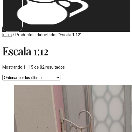
Inicio
/ Productos etiquetados “Escala 1:12”
Escala 1:12
Ordenado
Mostrando 1–15 de 82 resultados
por
los
últimos