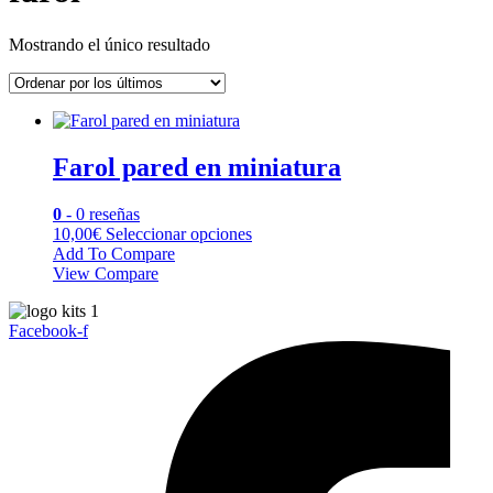
Mostrando el único resultado
Farol pared en miniatura
0
- 0 reseñas
Este
10,00
€
Seleccionar opciones
producto
Add To Compare
tiene
View Compare
múltiples
variantes.
Facebook-f
Las
opciones
se
pueden
elegir
en
la
página
de