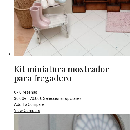
Kit miniatura mostrador
para fregadero
0
- 0 reseñas
Rango
Este
30,00
€
-
70,00
€
Seleccionar opciones
de
producto
Add To Compare
precios:
tiene
View Compare
desde
múltiples
30,00€
variantes.
hasta
Las