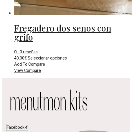
Fregadero dos senos con
grifo
0
- 0 reseñas
Este
40,00
€
Seleccionar opciones
producto
Add To Compare
tiene
View Compare
múltiples
variantes.
Las
opciones
se
pueden
elegir
en
la
Facebook-f