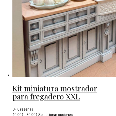
Kit miniatura mostrador
para fregadero XXL
0
- 0 reseñas
Rango
Este
40,00
€
-
80,00
€
Seleccionar opciones