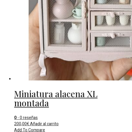
Miniatura alacena XL
montada
0
- 0 reseñas
200,00
€
Añadir al carrito
Add To Compare