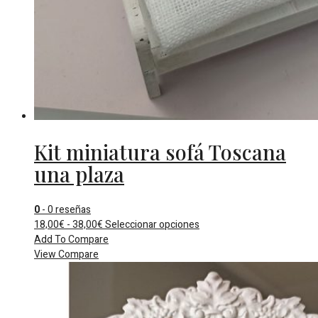
Kit miniatura sofá Toscana
una plaza
0
- 0 reseñas
Rango
Este
18,00
€
-
38,00
€
Seleccionar opciones
de
producto
Add To Compare
precios:
tiene
View Compare
desde
múltiples
18,00€
variantes.
hasta
Las
38,00€
opciones