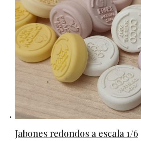
14,00€
opciones
se
pueden
elegir
en
la
página
de
producto
Jabones redondos a escala 1/6