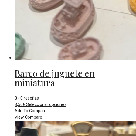
Barco de juguete en
miniatura
0
- 0 reseñas
Este
8,50
€
Seleccionar opciones
producto
Add To Compare
tiene
View Compare
múltiples
variantes.