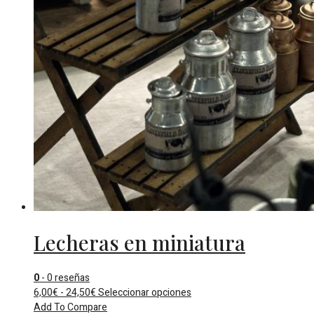
Lecheras en miniatura
0
- 0 reseñas
Rango
Este
6,00
€
-
24,50
€
Seleccionar opciones
de
producto
Add To Compare