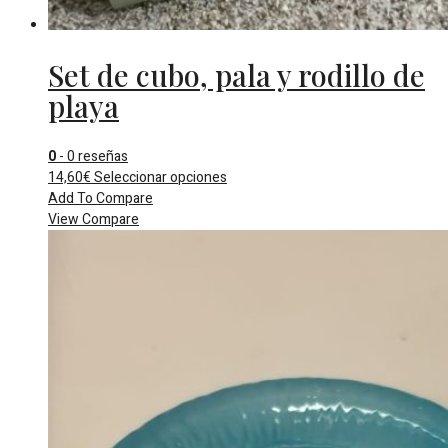
Set de cubo, pala y rodillo de
playa
0
- 0 reseñas
Este
14,60
€
Seleccionar opciones
producto
Add To Compare
tiene
View Compare
múltiples
variantes.
Las
opciones
se
pueden
elegir
en
la
página