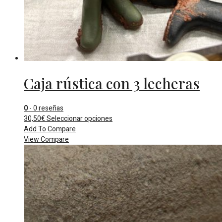
Caja rústica con 3 lecheras
0
- 0 reseñas
Este
30,50
€
Seleccionar opciones
producto
Add To Compare
tiene
View Compare
múltiples
variantes.
Las
opciones
se
pueden
elegir