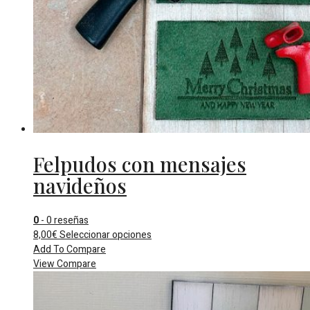
Felpudos con mensajes
navideños
0
- 0 reseñas
Este
8,00
€
Seleccionar opciones
producto
Add To Compare
tiene
View Compare
múltiples
variantes.
Las