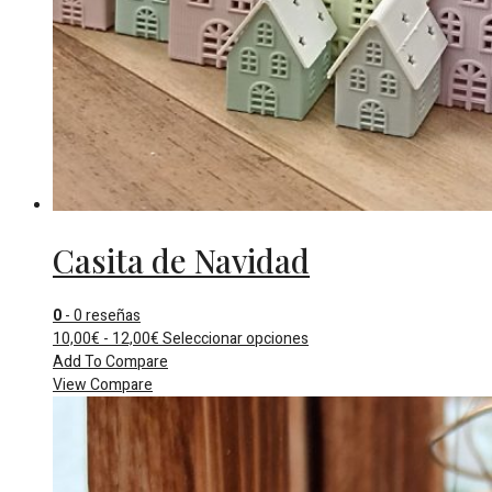
Casita de Navidad
0
- 0 reseñas
Rango
Este
10,00
€
-
12,00
€
Seleccionar opciones
de
producto
Add To Compare
precios:
tiene
View Compare
desde
múltiples
10,00€
variantes.
hasta
Las
12,00€
opciones