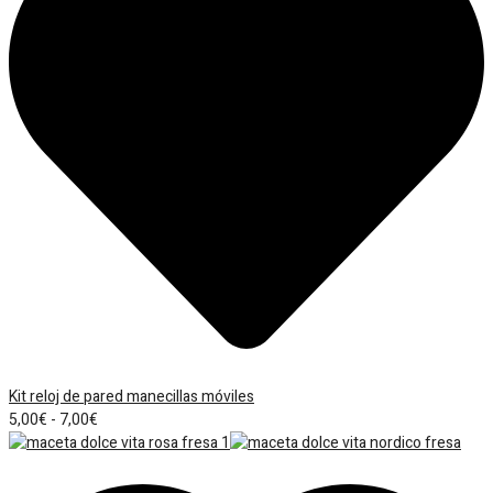
Kit reloj de pared manecillas móviles
Rango
5,00
€
-
7,00
€
de
precios:
desde