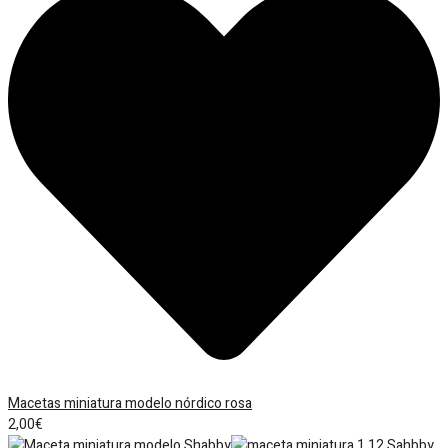
Macetas miniatura modelo nórdico rosa
2,00
€