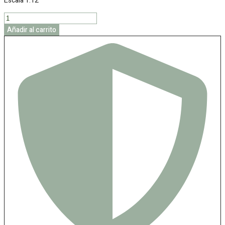
Escala 1:12
Farol
porta
Añadir al carrito
velas
motivos
árabes
cantidad