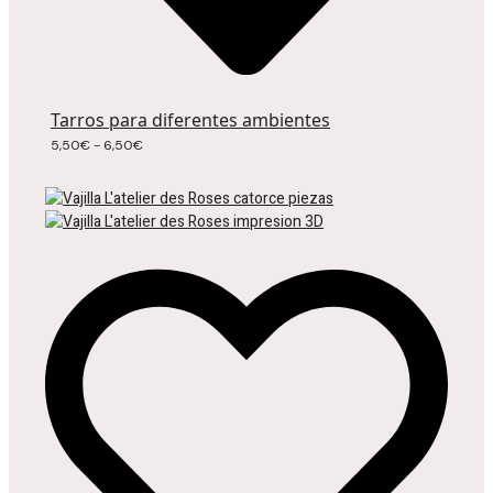
Tarros para diferentes ambientes
Rango
5,50
€
-
6,50
€
de
precios:
desde
5,50€
hasta
6,50€