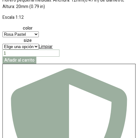
Florero pequeña medidas: Anchura: 12mm(0.47 in) de diámetro;
Altura: 20mm (0.79 in)
Escala 1:12
color
size
Limpiar
Floreros
en
Añadir al carrito
miniatura
cantidad