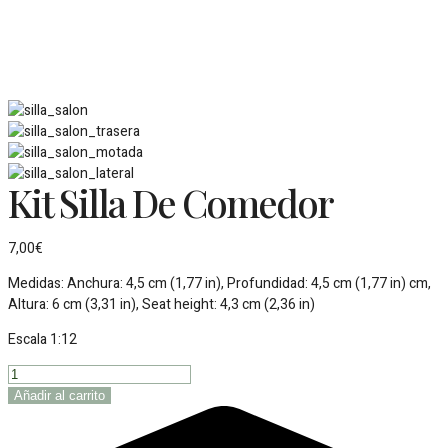
Kit Silla De Comedor
7,00
€
Medidas: Anchura: 4,5 cm (1,77 in), Profundidad: 4,5 cm (1,77 in) cm,
Altura: 6 cm (3,31 in), Seat height: 4,3 cm (2,36 in)
Escala 1:12
Kit
silla
Añadir al carrito
de
comedor