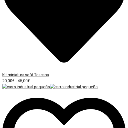
Kit miniatura sofá Toscana
Rango
20,00
€
-
45,00
€
de
precios:
desde
20,00€
hasta
45,00€